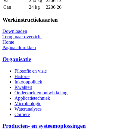
Vat
250 kg
2206 13
Can
24 kg
2206 26
Werkinstructiekaarten
Downloaden
Terug naar overzicht
Home
Pagina afdrukken
Organisatie
Filosofie en visie
Historie
Inkooppolitiek
Kwaliteit
Onderzoek en ontwikkeling
Applicatietechniek
Microbiologie
Wateranalyses
Carrière
Producten- en systeemoplossingen