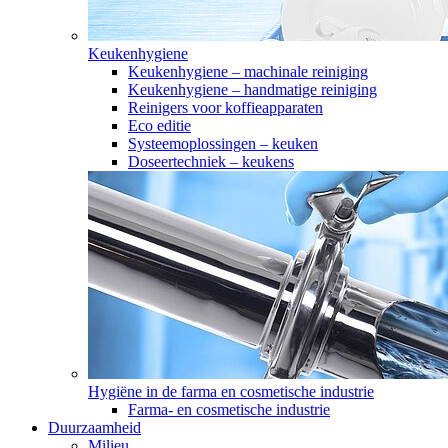
Keukenhygiene
Keukenhygiene – machinale reiniging
Keukenhygiene – handmatige reiniging
Reinigers voor koffieapparaten
Eco editie
Systeemoplossingen – keuken
Doseertechniek – keukens
Hygiëne in de farma en cosmetische industrie
Farma- en cosmetische industrie
Duurzaamheid
Milieu