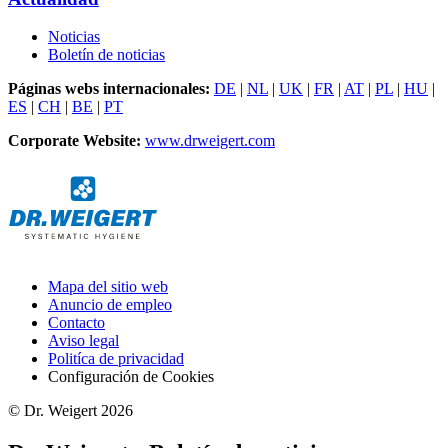
Noticias
Boletín de noticias
Páginas webs internacionales:
DE
|
NL
|
UK
|
FR
|
AT
|
PL
|
HU
|
ES
|
CH
|
BE
|
PT
Corporate Website:
www.drweigert.com
Mapa del sitio web
Anuncio de empleo
Contacto
Aviso legal
Politíca de privacidad
Configuración de Cookies
© Dr. Weigert 2026