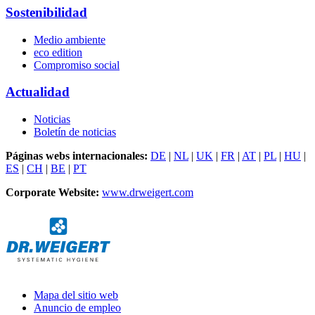
Sostenibilidad
Medio ambiente
eco edition
Compromiso social
Actualidad
Noticias
Boletín de noticias
Páginas webs internacionales:
DE
|
NL
|
UK
|
FR
|
AT
|
PL
|
HU
|
ES
|
CH
|
BE
|
PT
Corporate Website:
www.drweigert.com
Mapa del sitio web
Anuncio de empleo