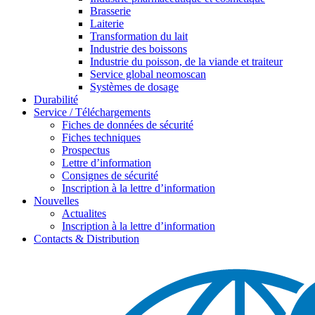
Brasserie
Laiterie
Transformation du lait
Industrie des boissons
Industrie du poisson, de la viande et traiteur
Service global neomoscan
Systèmes de dosage
Durabilité
Service / Téléchargements
Fiches de données de sécurité
Fiches techniques
Prospectus
Lettre d’information
Consignes de sécurité
Inscription à la lettre d’information
Nouvelles
Actualites
Inscription à la lettre d’information
Contacts & Distribution