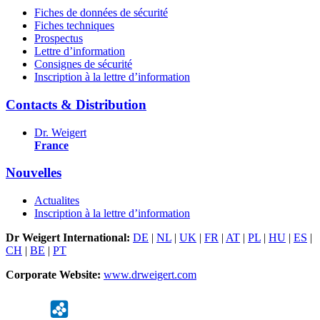
Fiches de données de sécurité
Fiches techniques
Prospectus
Lettre d’information
Consignes de sécurité
Inscription à la lettre d’information
Contacts & Distribution
Dr. Weigert
France
Nouvelles
Actualites
Inscription à la lettre d’information
Dr Weigert International:
DE
|
NL
|
UK
|
FR
|
AT
|
PL
|
HU
|
ES
|
CH
|
BE
|
PT
Corporate Website:
www.drweigert.com