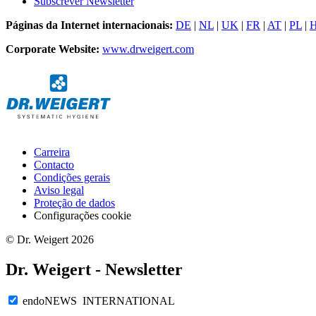
Subscrever Newsletter
Páginas da Internet internacionais:
DE
|
NL
|
UK
|
FR
|
AT
|
PL
|
Corporate Website:
www.drweigert.com
Carreira
Contacto
Condições gerais
Aviso legal
Proteção de dados
Configurações cookie
© Dr. Weigert 2026
Dr. Weigert - Newsletter
endoNEWS INTERNATIONAL