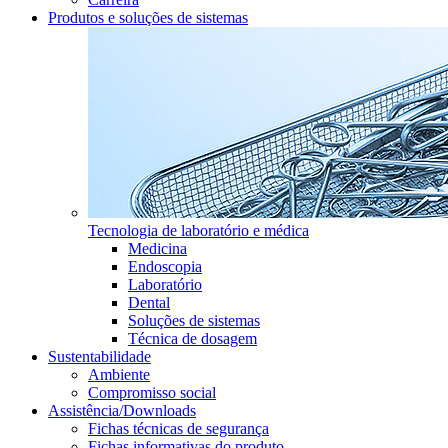
Produtos e soluções de sistemas
Tecnologia de laboratório e médica
Medicina
Endoscopia
Laboratório
Dental
Soluções de sistemas
Técnica de dosagem
Sustentabilidade
Ambiente
Compromisso social
Assistência/Downloads
Fichas técnicas de segurança
Fichas informativas do produto