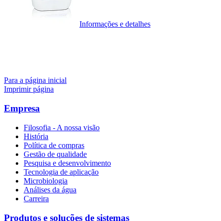
Informações e detalhes
Para a página inicial
Imprimir página
Empresa
Filosofia - A nossa visão
História
Política de compras
Gestão de qualidade
Pesquisa e desenvolvimento
Tecnologia de aplicação
Microbiologia
Análises da água
Carreira
Produtos e soluções de sistemas