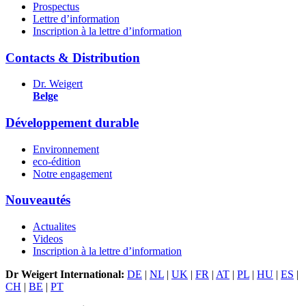
Prospectus
Lettre d’information
Inscription à la lettre d’information
Contacts & Distribution
Dr. Weigert
Belge
Développement durable
Environnement
eco-édition
Notre engagement
Nouveautés
Actualites
Videos
Inscription à la lettre d’information
Dr Weigert International:
DE
|
NL
|
UK
|
FR
|
AT
|
PL
|
HU
|
ES
|
CH
|
BE
|
PT