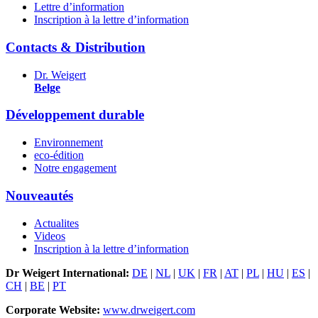
Lettre d’information
Inscription à la lettre d’information
Contacts & Distribution
Dr. Weigert
Belge
Développement durable
Environnement
eco-édition
Notre engagement
Nouveautés
Actualites
Videos
Inscription à la lettre d’information
Dr Weigert International:
DE
|
NL
|
UK
|
FR
|
AT
|
PL
|
HU
|
ES
|
CH
|
BE
|
PT
Corporate Website:
www.drweigert.com