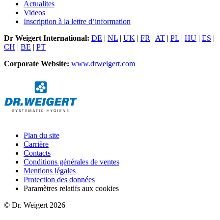
Actualites
Videos
Inscription à la lettre d’information
Dr Weigert International:
DE
|
NL
|
UK
|
FR
|
AT
|
PL
|
HU
|
ES
|
CH
|
BE
|
PT
Corporate Website:
www.drweigert.com
Plan du site
Carrière
Contacts
Conditions générales de ventes
Mentions légales
Protection des données
Paramètres relatifs aux cookies
© Dr. Weigert 2026