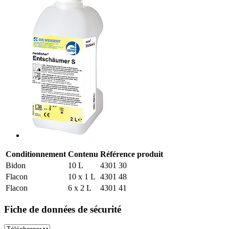
Conditionnement
Contenu
Référence produit
Bidon
10 L
4301 30
Flacon
10 x 1 L
4301 48
Flacon
6 x 2 L
4301 41
Fiche de données de sécurité