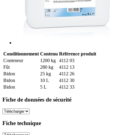
Conditionnement
Contenu
Référence produit
Conteneur
1200 kg
4112 03
Fût
280 kg
4112 13
Bidon
25 kg
4112 26
Bidon
10 L
4112 30
Bidon
5 L
4112 33
Fiche de données de sécurité
Fiche technique