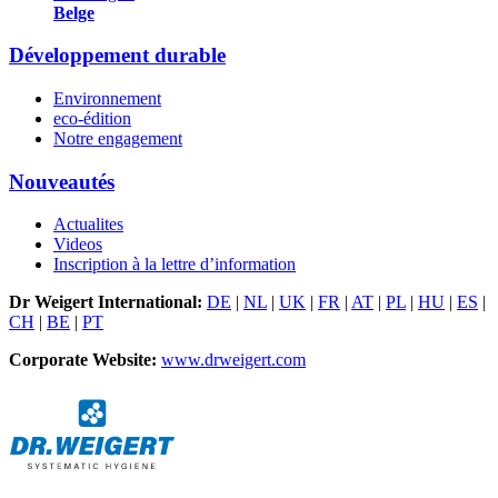
Belge
Développement durable
Environnement
eco-édition
Notre engagement
Nouveautés
Actualites
Videos
Inscription à la lettre d’information
Dr Weigert International:
DE
|
NL
|
UK
|
FR
|
AT
|
PL
|
HU
|
ES
|
CH
|
BE
|
PT
Corporate Website:
www.drweigert.com