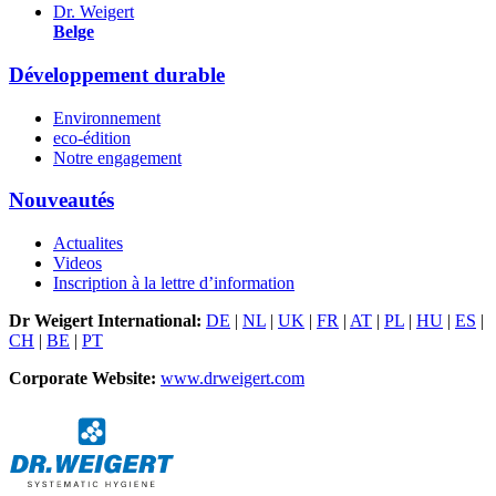
Dr. Weigert
Belge
Développement durable
Environnement
eco-édition
Notre engagement
Nouveautés
Actualites
Videos
Inscription à la lettre d’information
Dr Weigert International:
DE
|
NL
|
UK
|
FR
|
AT
|
PL
|
HU
|
ES
|
CH
|
BE
|
PT
Corporate Website:
www.drweigert.com