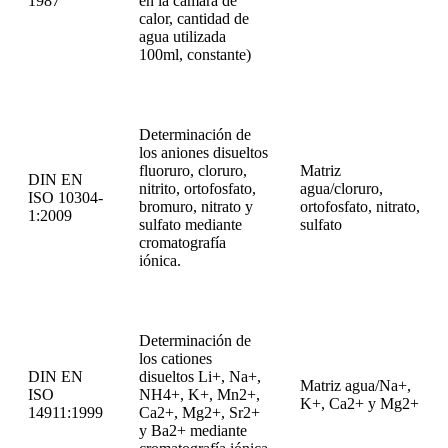
1987
en la cámara de
calor, cantidad de
agua utilizada
100ml, constante)
Determinación de
los aniones disueltos
fluoruro, cloruro,
Matriz
DIN EN
nitrito, ortofosfato,
agua/cloruro,
ISO 10304-
bromuro, nitrato y
ortofosfato, nitrato,
1:2009
sulfato mediante
sulfato
cromatografía
iónica.
Determinación de
los cationes
DIN EN
disueltos Li+, Na+,
Matriz agua/Na+,
ISO
NH4+, K+, Mn2+,
K+, Ca2+ y Mg2+
14911:1999
Ca2+, Mg2+, Sr2+
y Ba2+ mediante