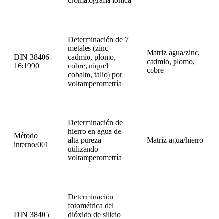
cromatografía iónica
Determinación de 7
metales (zinc,
Matriz agua/zinc,
DIN 38406-
cadmio, plomo,
cadmio, plomo,
16:1990
cobre, níquel,
cobre
cobalto, talio) por
voltamperometría
Determinación de
hierro en agua de
Método
alta pureza
Matriz agua/hierro
interno/001
utilizando
voltamperometría
Determinación
fotométrica del
DIN 38405
dióxido de silicio