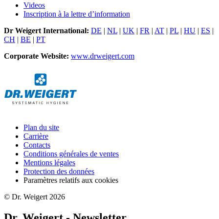
Videos
Inscription à la lettre d’information
Dr Weigert International:
DE
|
NL
|
UK
|
FR
|
AT
|
PL
|
HU
|
ES
|
CH
|
BE
|
PT
Corporate Website:
www.drweigert.com
Plan du site
Carrière
Contacts
Conditions générales de ventes
Mentions légales
Protection des données
Paramètres relatifs aux cookies
© Dr. Weigert 2026
Dr. Weigert - Newsletter