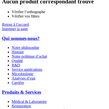
Aucun produit correspondant trouvé
Vérifier l’orthographe
Vérifier vos filtres
Retour à l’accueil
Imprimer la page
Qui sommes-nous?
Notre philosophie
Histoire
Notre politique d’achat
Qualité
R&D
Service applications
Microbiologie
Analyses d’eau
Carrière
Produits & Services
Médical & Laboratoire
Restauration