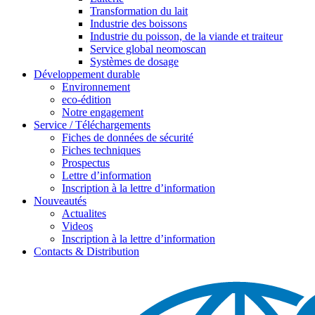
Transformation du lait
Industrie des boissons
Industrie du poisson, de la viande et traiteur
Service global neomoscan
Systèmes de dosage
Développement durable
Environnement
eco-édition
Notre engagement
Service / Téléchargements
Fiches de données de sécurité
Fiches techniques
Prospectus
Lettre d’information
Inscription à la lettre d’information
Nouveautés
Actualites
Videos
Inscription à la lettre d’information
Contacts & Distribution