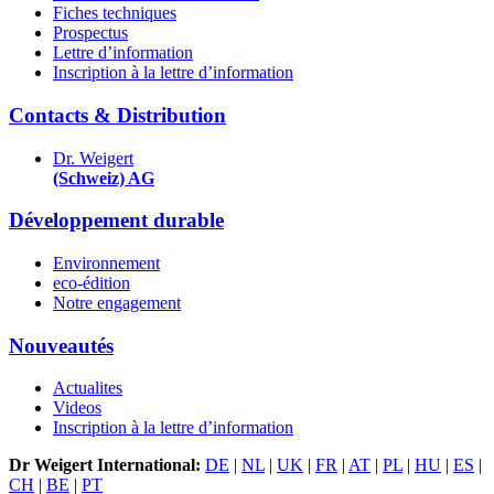
Fiches techniques
Prospectus
Lettre d’information
Inscription à la lettre d’information
Contacts & Distribution
Dr. Weigert
(Schweiz) AG
Développement durable
Environnement
eco-édition
Notre engagement
Nouveautés
Actualites
Videos
Inscription à la lettre d’information
Dr Weigert International:
DE
|
NL
|
UK
|
FR
|
AT
|
PL
|
HU
|
ES
|
CH
|
BE
|
PT