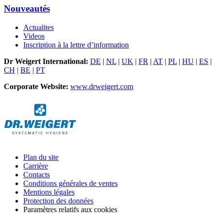
Nouveautés
Actualites
Videos
Inscription à la lettre d’information
Dr Weigert International:
DE
|
NL
|
UK
|
FR
|
AT
|
PL
|
HU
|
ES
|
CH
|
BE
|
PT
Corporate Website:
www.drweigert.com
Plan du site
Carrière
Contacts
Conditions générales de ventes
Mentions légales
Protection des données
Paramètres relatifs aux cookies