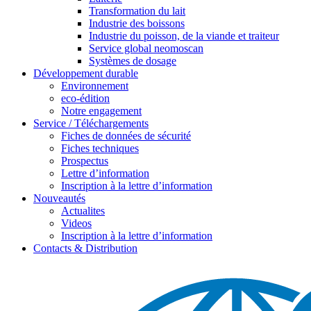
Transformation du lait
Industrie des boissons
Industrie du poisson, de la viande et traiteur
Service global neomoscan
Systèmes de dosage
Développement durable
Environnement
eco-édition
Notre engagement
Service / Téléchargements
Fiches de données de sécurité
Fiches techniques
Prospectus
Lettre d’information
Inscription à la lettre d’information
Nouveautés
Actualites
Videos
Inscription à la lettre d’information
Contacts & Distribution