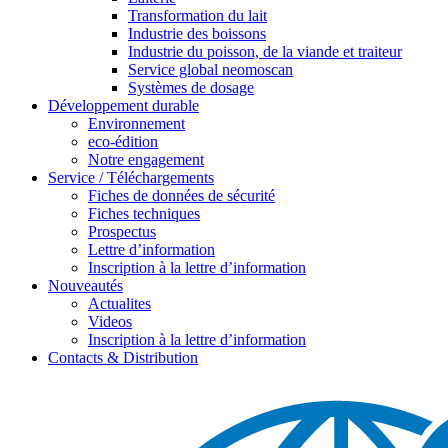
Transformation du lait
Industrie des boissons
Industrie du poisson, de la viande et traiteur
Service global neomoscan
Systèmes de dosage
Développement durable
Environnement
eco-édition
Notre engagement
Service / Téléchargements
Fiches de données de sécurité
Fiches techniques
Prospectus
Lettre d’information
Inscription à la lettre d’information
Nouveautés
Actualites
Videos
Inscription à la lettre d’information
Contacts & Distribution