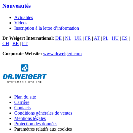
Nouveautés
Actualites
Videos
Inscription à la lettre d’information
Dr Weigert International:
DE
|
NL
|
UK
|
FR
|
AT
|
PL
|
HU
|
ES
|
CH
|
BE
|
PT
Corporate Website:
www.drweigert.com
Plan du site
Carrière
Contacts
Conditions générales de ventes
Mentions légales
Protection des données
Paramètres relatifs aux cookies