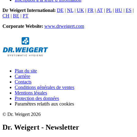
Dr Weigert International:
DE
|
NL
|
UK
|
FR
|
AT
|
PL
|
HU
|
ES
|
CH
|
BE
|
PT
Corporate Website:
www.drweigert.com
Plan du site
Carrière
Contacts
Conditions générales de ventes
Mentions légales
Protection des données
Paramètres relatifs aux cookies
© Dr. Weigert 2026
Dr. Weigert - Newsletter