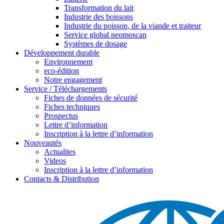
Transformation du lait
Industrie des boissons
Industrie du poisson, de la viande et traiteur
Service global neomoscan
Systèmes de dosage
Développement durable
Environnement
eco-édition
Notre engagement
Service / Téléchargements
Fiches de données de sécurité
Fiches techniques
Prospectus
Lettre d’information
Inscription à la lettre d’information
Nouveautés
Actualites
Videos
Inscription à la lettre d’information
Contacts & Distribution