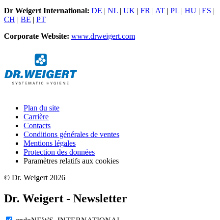
Dr Weigert International:
DE
|
NL
|
UK
|
FR
|
AT
|
PL
|
HU
|
ES
|
CH
|
BE
|
PT
Corporate Website:
www.drweigert.com
Plan du site
Carrière
Contacts
Conditions générales de ventes
Mentions légales
Protection des données
Paramètres relatifs aux cookies
© Dr. Weigert 2026
Dr. Weigert - Newsletter