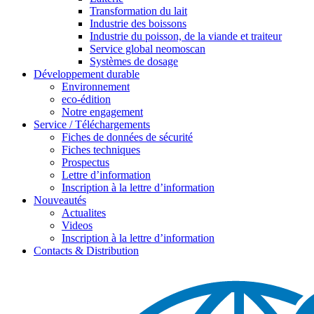
Transformation du lait
Industrie des boissons
Industrie du poisson, de la viande et traiteur
Service global neomoscan
Systèmes de dosage
Développement durable
Environnement
eco-édition
Notre engagement
Service / Téléchargements
Fiches de données de sécurité
Fiches techniques
Prospectus
Lettre d’information
Inscription à la lettre d’information
Nouveautés
Actualites
Videos
Inscription à la lettre d’information
Contacts & Distribution