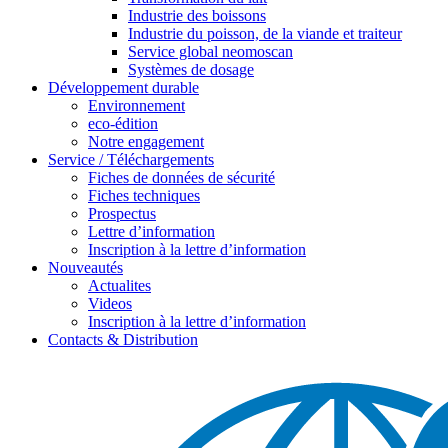
Industrie des boissons
Industrie du poisson, de la viande et traiteur
Service global neomoscan
Systèmes de dosage
Développement durable
Environnement
eco-édition
Notre engagement
Service / Téléchargements
Fiches de données de sécurité
Fiches techniques
Prospectus
Lettre d’information
Inscription à la lettre d’information
Nouveautés
Actualites
Videos
Inscription à la lettre d’information
Contacts & Distribution