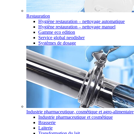
Restauration
Hygiène restauration – nettoyage automatique
Hygiène restauration – nettoyage manuel
Gamme eco edition
Service global neodisher
Systèmes de dosage
Industrie pharmaceutique, cosmétique et agro-alimentaire
Industrie pharmaceutique et cosmétique
Brasserie
Laiterie
Transformation du lait