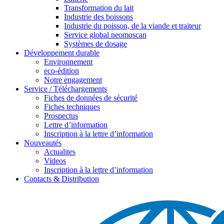
Transformation du lait
Industrie des boissons
Industrie du poisson, de la viande et traiteur
Service global neomoscan
Systèmes de dosage
Développement durable
Environnement
eco-édition
Notre engagement
Service / Téléchargements
Fiches de données de sécurité
Fiches techniques
Prospectus
Lettre d’information
Inscription à la lettre d’information
Nouveautés
Actualites
Videos
Inscription à la lettre d’information
Contacts & Distribution