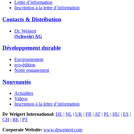
Lettre d’information
Inscription à la lettre d’information
Contacts & Distribution
Dr. Weigert
(Schweiz) AG
Développement durable
Environnement
eco-édition
Notre engagement
Nouveautés
Actualites
Videos
Inscription à la lettre d’information
Dr Weigert International:
DE
|
NL
|
UK
|
FR
|
AT
|
PL
|
HU
|
ES
|
CH
|
BE
|
PT
Corporate Website:
www.drweigert.com