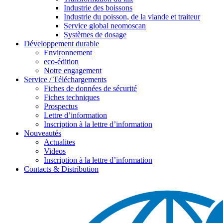
Industrie des boissons
Industrie du poisson, de la viande et traiteur
Service global neomoscan
Systèmes de dosage
Développement durable
Environnement
eco-édition
Notre engagement
Service / Téléchargements
Fiches de données de sécurité
Fiches techniques
Prospectus
Lettre d’information
Inscription à la lettre d’information
Nouveautés
Actualites
Videos
Inscription à la lettre d’information
Contacts & Distribution