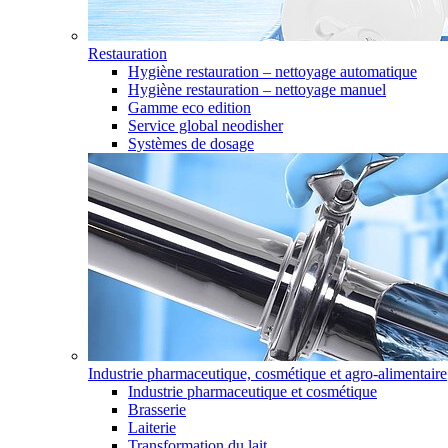
Restauration
Hygiène restauration – nettoyage automatique
Hygiène restauration – nettoyage manuel
Gamme eco edition
Service global neodisher
Systèmes de dosage
Industrie pharmaceutique, cosmétique et agro-alimentaire
Industrie pharmaceutique et cosmétique
Brasserie
Laiterie
Transformation du lait