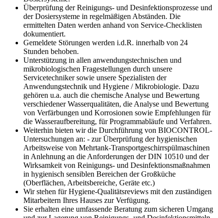
Überprüfung der Reinigungs- und Desinfektionsprozesse und
der Dosiersysteme in regelmäßigen Abständen. Die
ermittelten Daten werden anhand von Service-Checklisten
dokumentiert.
Gemeldete Störungen werden i.d.R. innerhalb von 24
Stunden behoben.
Unterstützung in allen anwendungstechnischen und
mikrobiologischen Fragestellungen durch unsere
Servicetechniker sowie unsere Spezialisten der
Anwendungstechnik und Hygiene / Mikrobiologie. Dazu
gehören u.a. auch die chemische Analyse und Bewertung
verschiedener Wasserqualitäten, die Analyse und Bewertung
von Verfärbungen und Korrosionen sowie Empfehlungen für
die Wasseraufbereitung, für Programmabläufe und Verfahren.
Weiterhin bieten wir die Durchführung von BIOCONTROL-
Untersuchungen an: - zur Überprüfung der hygienischen
Arbeitsweise von Mehrtank-Transportgeschirrspülmaschinen
in Anlehnung an die Anforderungen der DIN 10510 und der
Wirksamkeit von Reinigungs- und Desinfektionsmaßnahmen
in hygienisch sensiblen Bereichen der Großküche
(Oberflächen, Arbeitsbereiche, Geräte etc.)
Wir stehen für Hygiene-Qualitätsreviews mit den zuständigen
Mitarbeitern Ihres Hauses zur Verfügung.
Sie erhalten eine umfassende Beratung zum sicheren Umgang
und zur Lagerung von Reinigungs- und Desinfektionsmitteln.