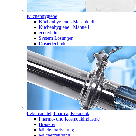
Küchenhygiene
Küchenhygiene - Maschinell
Küchenhygiene - Manuell
eco edition
System-Lösungen
Dosiertechnik
Lebensmittel, Pharma, Kosmetik
Pharma- und Kosmetikindustrie
Brauerei
Milchverarbeitung
Milcherzeugung