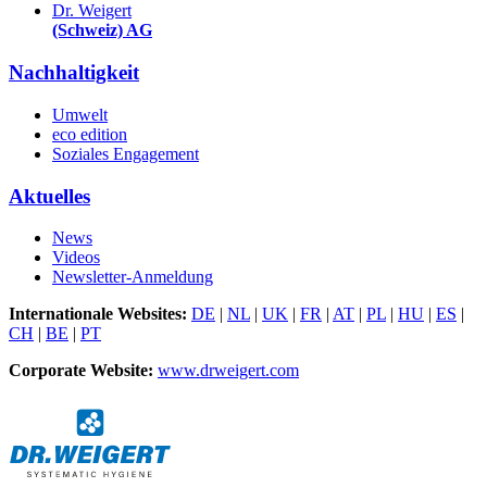
Dr. Weigert
(Schweiz) AG
Nachhaltigkeit
Umwelt
eco edition
Soziales Engagement
Aktuelles
News
Videos
Newsletter-Anmeldung
Internationale Websites:
DE
|
NL
|
UK
|
FR
|
AT
|
PL
|
HU
|
ES
|
CH
|
BE
|
PT
Corporate Website:
www.drweigert.com