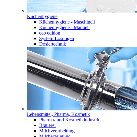
Küchenhygiene
Küchenhygiene - Maschinell
Küchenhygiene - Manuell
eco edition
System-Lösungen
Dosiertechnik
Lebensmittel, Pharma, Kosmetik
Pharma- und Kosmetikindustrie
Brauerei
Milchverarbeitung
Milcherzeugung