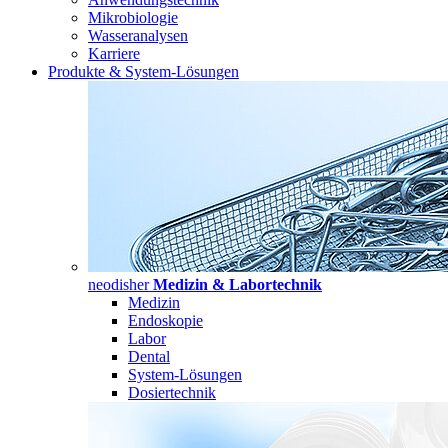
Mikrobiologie
Wasseranalysen
Karriere
Produkte & System-Lösungen
neodisher
Medizin & Labortechnik
Medizin
Endoskopie
Labor
Dental
System-Lösungen
Dosiertechnik