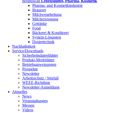
neomoscan
Lebensmittel, Pharma, Kosmetik
Pharma- und Kosmetikindustrie
Brauerei
Milchverarbeitung
Milcherzeugung
Getränke
Food
Bäckerei & Konditorei
System-Lösungen
Dosiertechnik
Nachhaltigkeit
Service/Downloads
Sicherheitsdatenblätter
Produkt-Merkblätter
Betriebsanweisungen
Prospekte
Newsletter
Arbeitsschutz / Störfall
WEEE-Richtlinie
Newsletter-Anmeldung
Aktuelles
News
Veranstaltungen
Messen
Videos