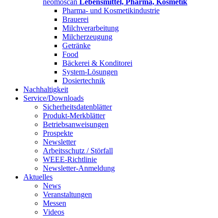
neomoscan
Lebensmittel, Pharma, Kosmetik
Pharma- und Kosmetikindustrie
Brauerei
Milchverarbeitung
Milcherzeugung
Getränke
Food
Bäckerei & Konditorei
System-Lösungen
Dosiertechnik
Nachhaltigkeit
Service/Downloads
Sicherheitsdatenblätter
Produkt-Merkblätter
Betriebsanweisungen
Prospekte
Newsletter
Arbeitsschutz / Störfall
WEEE-Richtlinie
Newsletter-Anmeldung
Aktuelles
News
Veranstaltungen
Messen
Videos