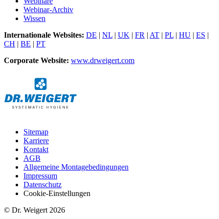
Webinare
Webinar-Archiv
Wissen
Internationale Websites:
DE
|
NL
|
UK
|
FR
|
AT
|
PL
|
HU
|
ES
|
CH
|
BE
|
PT
Corporate Website:
www.drweigert.com
Sitemap
Karriere
Kontakt
AGB
Allgemeine Montagebedingungen
Impressum
Datenschutz
Cookie-Einstellungen
© Dr. Weigert 2026