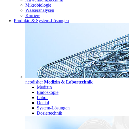
Mikrobiologie
Wasseranalysen
Karriere
Produkte & System-Lösungen
neodisher
Medizin & Labortechnik
Medizin
Endoskopie
Labor
Dental
System-Lösungen
Dosiertechnik