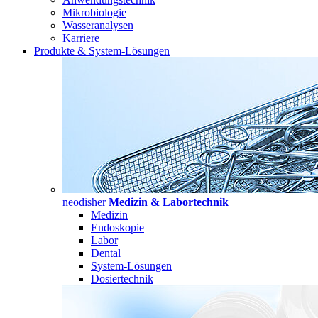
Mikrobiologie
Wasseranalysen
Karriere
Produkte & System-Lösungen
neodisher
Medizin & Labortechnik
Medizin
Endoskopie
Labor
Dental
System-Lösungen
Dosiertechnik