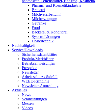
neomoscan
Lebensmittel, Pharma, Kosmetik
Pharma- und Kosmetikindustrie
Brauerei
Milchverarbeitung
Milcherzeugung
Getränke
Food
Bäckerei & Konditorei
System-Lösungen
Dosiertechnik
Nachhaltigkeit
Service/Downloads
Sicherheitsdatenblätter
Produkt-Merkblätter
Betriebsanweisungen
Prospekte
Newsletter
Arbeitsschutz / Störfall
WEEE-Richtlinie
Newsletter-Anmeldung
Aktuelles
News
Veranstaltungen
Messen
Videos