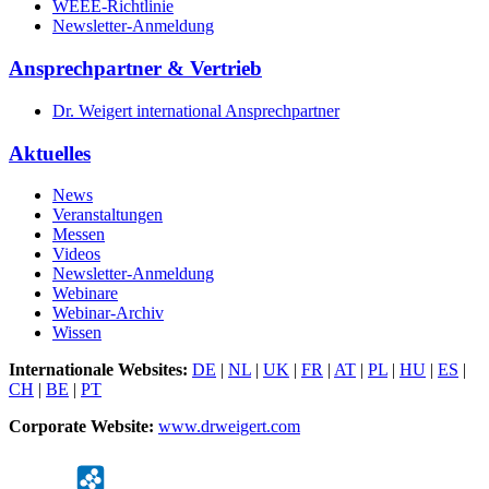
WEEE-Richtlinie
Newsletter-Anmeldung
Ansprechpartner & Vertrieb
Dr. Weigert international Ansprechpartner
Aktuelles
News
Veranstaltungen
Messen
Videos
Newsletter-Anmeldung
Webinare
Webinar-Archiv
Wissen
Internationale Websites:
DE
|
NL
|
UK
|
FR
|
AT
|
PL
|
HU
|
ES
|
CH
|
BE
|
PT
Corporate Website:
www.drweigert.com