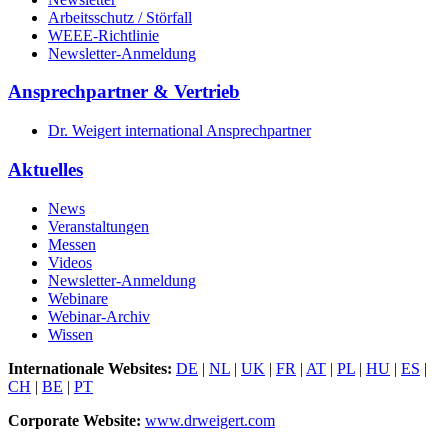
Arbeitsschutz / Störfall
WEEE-Richtlinie
Newsletter-Anmeldung
Ansprechpartner & Vertrieb
Dr. Weigert international Ansprechpartner
Aktuelles
News
Veranstaltungen
Messen
Videos
Newsletter-Anmeldung
Webinare
Webinar-Archiv
Wissen
Internationale Websites:
DE
|
NL
|
UK
|
FR
|
AT
|
PL
|
HU
|
ES
|
CH
|
BE
|
PT
Corporate Website:
www.drweigert.com