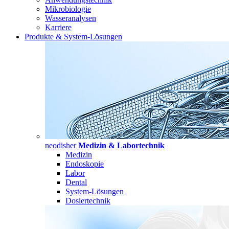
Mikrobiologie
Wasseranalysen
Karriere
Produkte & System-Lösungen
neodisher
Medizin & Labortechnik
Medizin
Endoskopie
Labor
Dental
System-Lösungen
Dosiertechnik