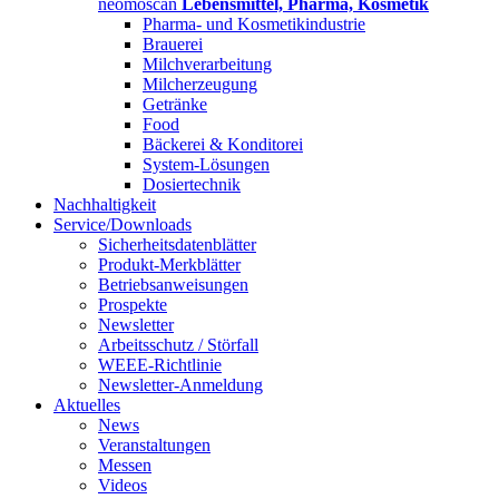
neomoscan
Lebensmittel, Pharma, Kosmetik
Pharma- und Kosmetikindustrie
Brauerei
Milchverarbeitung
Milcherzeugung
Getränke
Food
Bäckerei & Konditorei
System-Lösungen
Dosiertechnik
Nachhaltigkeit
Service/Downloads
Sicherheitsdatenblätter
Produkt-Merkblätter
Betriebsanweisungen
Prospekte
Newsletter
Arbeitsschutz / Störfall
WEEE-Richtlinie
Newsletter-Anmeldung
Aktuelles
News
Veranstaltungen
Messen
Videos