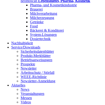
neomoscan
Lebensmittel, Pharma, Kosmetik
Pharma- und Kosmetikindustrie
Brauerei
Milchverarbeitung
Milcherzeugung
Getränke
Food
Bäckerei & Konditorei
System-Lösungen
Dosiertechnik
Nachhaltigkeit
Service/Downloads
Sicherheitsdatenblätter
Produkt-Merkblätter
Betriebsanweisungen
Prospekte
Newsletter
Arbeitsschutz / Störfall
WEEE-Richtlinie
Newsletter-Anmeldung
Aktuelles
News
Veranstaltungen
Messen
Videos