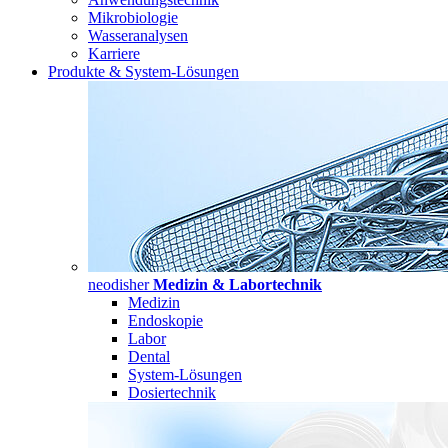
Mikrobiologie
Wasseranalysen
Karriere
Produkte & System-Lösungen
neodisher
Medizin & Labortechnik
Medizin
Endoskopie
Labor
Dental
System-Lösungen
Dosiertechnik