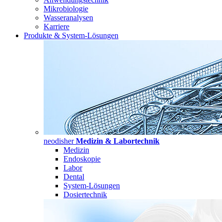
Mikrobiologie
Wasseranalysen
Karriere
Produkte & System-Lösungen
neodisher
Medizin & Labortechnik
Medizin
Endoskopie
Labor
Dental
System-Lösungen
Dosiertechnik