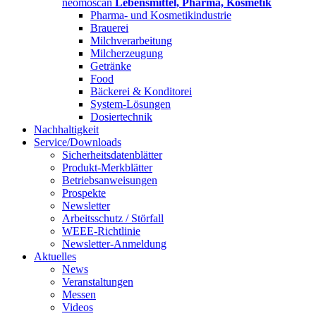
neomoscan
Lebensmittel, Pharma, Kosmetik
Pharma- und Kosmetikindustrie
Brauerei
Milchverarbeitung
Milcherzeugung
Getränke
Food
Bäckerei & Konditorei
System-Lösungen
Dosiertechnik
Nachhaltigkeit
Service/Downloads
Sicherheitsdatenblätter
Produkt-Merkblätter
Betriebsanweisungen
Prospekte
Newsletter
Arbeitsschutz / Störfall
WEEE-Richtlinie
Newsletter-Anmeldung
Aktuelles
News
Veranstaltungen
Messen
Videos