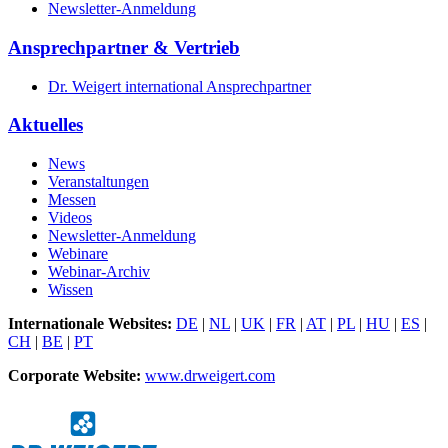
Newsletter-Anmeldung
Ansprechpartner & Vertrieb
Dr. Weigert international Ansprechpartner
Aktuelles
News
Veranstaltungen
Messen
Videos
Newsletter-Anmeldung
Webinare
Webinar-Archiv
Wissen
Internationale Websites:
DE
|
NL
|
UK
|
FR
|
AT
|
PL
|
HU
|
ES
|
CH
|
BE
|
PT
Corporate Website:
www.drweigert.com