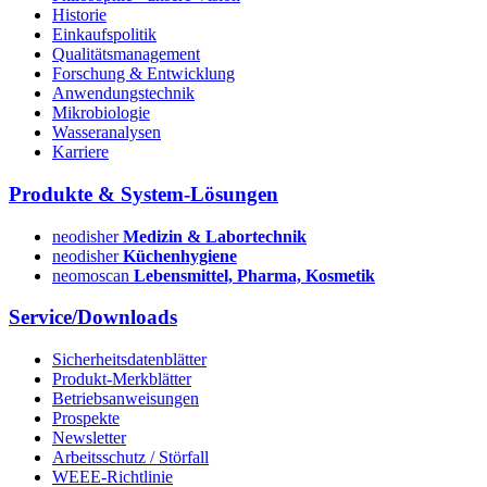
Historie
Einkaufspolitik
Qualitätsmanagement
Forschung & Entwicklung
Anwendungstechnik
Mikrobiologie
Wasseranalysen
Karriere
Produkte & System-Lösungen
neodisher
Medizin & Labortechnik
neodisher
Küchenhygiene
neomoscan
Lebensmittel, Pharma, Kosmetik
Service/Downloads
Sicherheitsdatenblätter
Produkt-Merkblätter
Betriebsanweisungen
Prospekte
Newsletter
Arbeitsschutz / Störfall
WEEE-Richtlinie