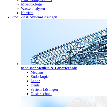
Mikrobiologie
Wasseranalysen
Karriere
Produkte & System-Lösungen
neodisher
Medizin & Labortechnik
Medizin
Endoskopie
Labor
Dental
System-Lösungen
Dosiertechnik