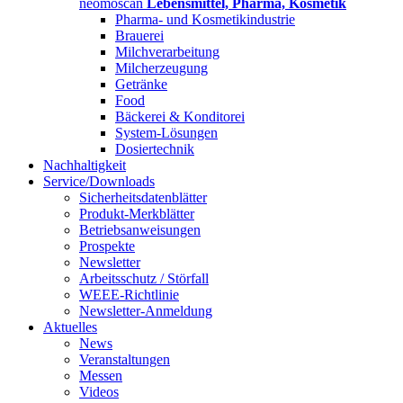
neomoscan
Lebensmittel, Pharma, Kosmetik
Pharma- und Kosmetikindustrie
Brauerei
Milchverarbeitung
Milcherzeugung
Getränke
Food
Bäckerei & Konditorei
System-Lösungen
Dosiertechnik
Nachhaltigkeit
Service/Downloads
Sicherheitsdatenblätter
Produkt-Merkblätter
Betriebsanweisungen
Prospekte
Newsletter
Arbeitsschutz / Störfall
WEEE-Richtlinie
Newsletter-Anmeldung
Aktuelles
News
Veranstaltungen
Messen
Videos