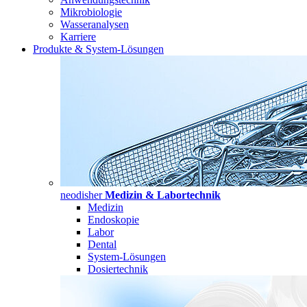
Mikrobiologie
Wasseranalysen
Karriere
Produkte & System-Lösungen
neodisher
Medizin & Labortechnik
Medizin
Endoskopie
Labor
Dental
System-Lösungen
Dosiertechnik