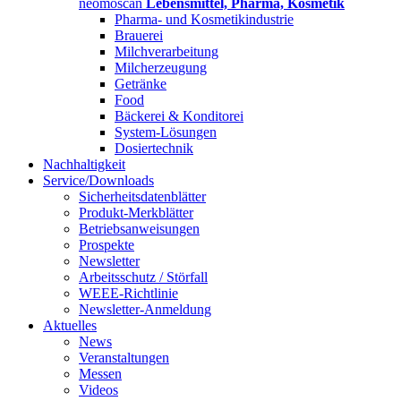
neomoscan
Lebensmittel, Pharma, Kosmetik
Pharma- und Kosmetikindustrie
Brauerei
Milchverarbeitung
Milcherzeugung
Getränke
Food
Bäckerei & Konditorei
System-Lösungen
Dosiertechnik
Nachhaltigkeit
Service/Downloads
Sicherheitsdatenblätter
Produkt-Merkblätter
Betriebsanweisungen
Prospekte
Newsletter
Arbeitsschutz / Störfall
WEEE-Richtlinie
Newsletter-Anmeldung
Aktuelles
News
Veranstaltungen
Messen
Videos