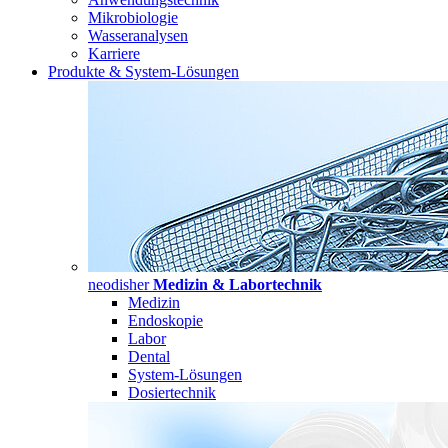
Mikrobiologie
Wasseranalysen
Karriere
Produkte & System-Lösungen
neodisher
Medizin & Labortechnik
Medizin
Endoskopie
Labor
Dental
System-Lösungen
Dosiertechnik