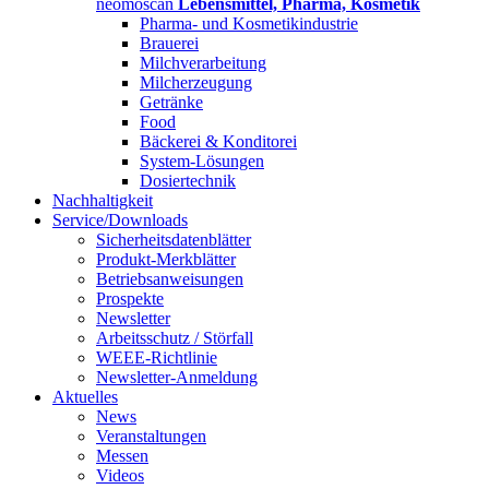
neomoscan
Lebensmittel, Pharma, Kosmetik
Pharma- und Kosmetikindustrie
Brauerei
Milchverarbeitung
Milcherzeugung
Getränke
Food
Bäckerei & Konditorei
System-Lösungen
Dosiertechnik
Nachhaltigkeit
Service/Downloads
Sicherheitsdatenblätter
Produkt-Merkblätter
Betriebsanweisungen
Prospekte
Newsletter
Arbeitsschutz / Störfall
WEEE-Richtlinie
Newsletter-Anmeldung
Aktuelles
News
Veranstaltungen
Messen
Videos