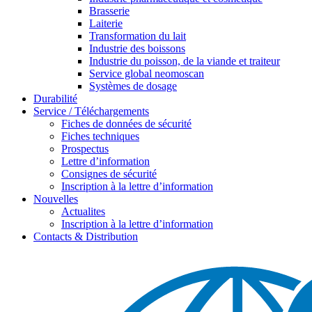
Brasserie
Laiterie
Transformation du lait
Industrie des boissons
Industrie du poisson, de la viande et traiteur
Service global neomoscan
Systèmes de dosage
Durabilité
Service / Téléchargements
Fiches de données de sécurité
Fiches techniques
Prospectus
Lettre d’information
Consignes de sécurité
Inscription à la lettre d’information
Nouvelles
Actualites
Inscription à la lettre d’information
Contacts & Distribution