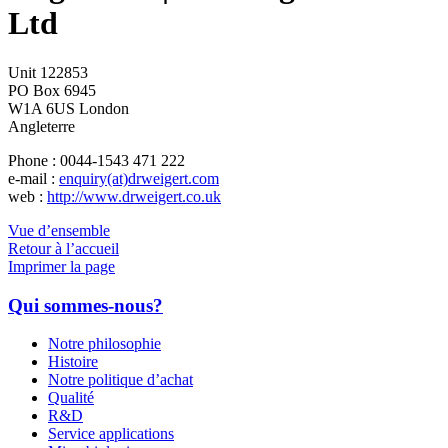
Ltd
Unit 122853
PO Box 6945
W1A 6US London
Angleterre
Phone : 0044-1543 471 222
e-mail :
enquiry(at)drweigert.com
web :
http://www.drweigert.co.uk
Vue d’ensemble
Retour à l’accueil
Imprimer la page
Qui sommes-nous?
Notre philosophie
Histoire
Notre politique d’achat
Qualité
R&D
Service applications