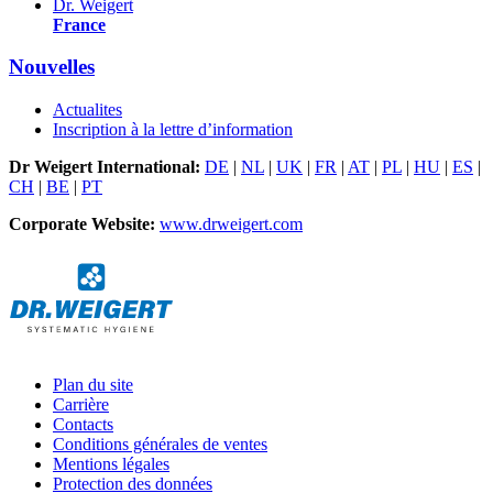
Dr. Weigert
France
Nouvelles
Actualites
Inscription à la lettre d’information
Dr Weigert International:
DE
|
NL
|
UK
|
FR
|
AT
|
PL
|
HU
|
ES
|
CH
|
BE
|
PT
Corporate Website:
www.drweigert.com
Plan du site
Carrière
Contacts
Conditions générales de ventes
Mentions légales
Protection des données