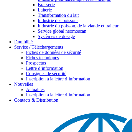
Brasserie
Laiterie
Transformation du lait
Industrie des boissons
Industrie du poisson, de la viande et traiteur
Service global neomoscan
Systèmes de dosage
Durabilité
Service / Téléchargements
Fiches de données de sécurité
Fiches techniques
Prospectus
Lettre d’information
Consignes de sécurité
Inscription à la lettre d’information
Nouvelles
Actualites
Inscription à la lettre d’information
Contacts & Distribution