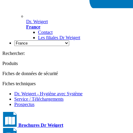
Dr. Weigert
France
Contact
Les filiales Dr Weigert
Rechercher:
Produits
Fiches de données de sécurité
Fiches techniques
Dr. Weigert - Hygiène avec Système
Service / Téléchargements
Prospectus
Brochures Dr Weigert