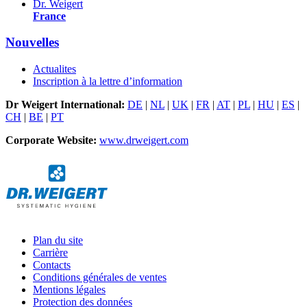
Dr. Weigert
France
Nouvelles
Actualites
Inscription à la lettre d’information
Dr Weigert International:
DE
|
NL
|
UK
|
FR
|
AT
|
PL
|
HU
|
ES
|
CH
|
BE
|
PT
Corporate Website:
www.drweigert.com
Plan du site
Carrière
Contacts
Conditions générales de ventes
Mentions légales
Protection des données