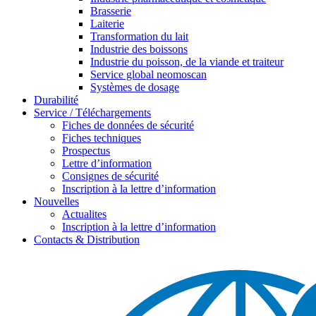
Brasserie
Laiterie
Transformation du lait
Industrie des boissons
Industrie du poisson, de la viande et traiteur
Service global neomoscan
Systèmes de dosage
Durabilité
Service / Téléchargements
Fiches de données de sécurité
Fiches techniques
Prospectus
Lettre d’information
Consignes de sécurité
Inscription à la lettre d’information
Nouvelles
Actualites
Inscription à la lettre d’information
Contacts & Distribution