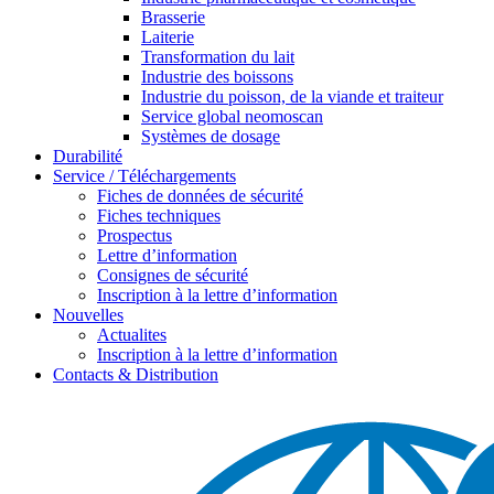
Brasserie
Laiterie
Transformation du lait
Industrie des boissons
Industrie du poisson, de la viande et traiteur
Service global neomoscan
Systèmes de dosage
Durabilité
Service / Téléchargements
Fiches de données de sécurité
Fiches techniques
Prospectus
Lettre d’information
Consignes de sécurité
Inscription à la lettre d’information
Nouvelles
Actualites
Inscription à la lettre d’information
Contacts & Distribution