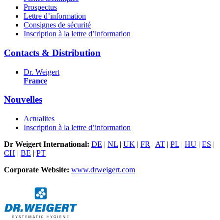
Prospectus
Lettre d’information
Consignes de sécurité
Inscription à la lettre d’information
Contacts & Distribution
Dr. Weigert
France
Nouvelles
Actualites
Inscription à la lettre d’information
Dr Weigert International:
DE
|
NL
|
UK
|
FR
|
AT
|
PL
|
HU
|
ES
|
CH
|
BE
|
PT
Corporate Website:
www.drweigert.com