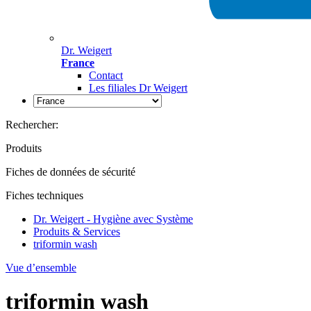
Dr. Weigert
France
Contact
Les filiales Dr Weigert
Rechercher:
Produits
Fiches de données de sécurité
Fiches techniques
Dr. Weigert - Hygiène avec Système
Produits & Services
triformin wash
Vue d’ensemble
triformin wash