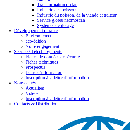
Transformation du lait
Industrie des boissons
Industrie du poisson, de la viande et traiteur
Service global neomoscan
Systèmes de dosage
Développement durable
Environnement
eco-édition
Notre engagement
Service / Téléchargements
Fiches de données de sécurité
Fiches techniques
Prospectus
Lettre d’information
Inscription à la lettre d’information
Nouveautés
Actualites
Videos
Inscription à la lettre d’information
Contacts & Distribution