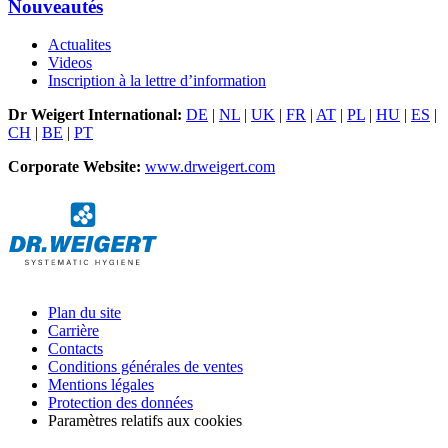
Nouveautés
Actualites
Videos
Inscription à la lettre d’information
Dr Weigert International:
DE
|
NL
|
UK
|
FR
|
AT
|
PL
|
HU
|
ES
|
CH
|
BE
|
PT
Corporate Website:
www.drweigert.com
Plan du site
Carrière
Contacts
Conditions générales de ventes
Mentions légales
Protection des données
Paramètres relatifs aux cookies