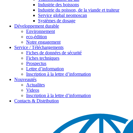
Industrie des boissons
Industrie du poisson, de la viande et traiteur
Service global neomoscan
Systèmes de dosage
Développement durable
Environnement
eco-édition
Notre engagement
Service / Téléchargements
Fiches de données de sécurité
Fiches techniques
Prospectus
Lettre d’information
Inscription à la lettre d’information
Nouveautés
Actualites
Videos
Inscription à la lettre d’information
Contacts & Distribution