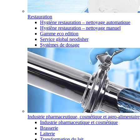
Restauration
Hygiène restauration – nettoyage automatique
Hygiène restauration – nettoyage manuel
Gamme eco edition
Service global neodisher
Systèmes de dosage
Industrie pharmaceutique, cosmétique et agro-alimentaire
Industrie pharmaceutique et cosmétique
Brasserie
Laiterie
Transformation du lait