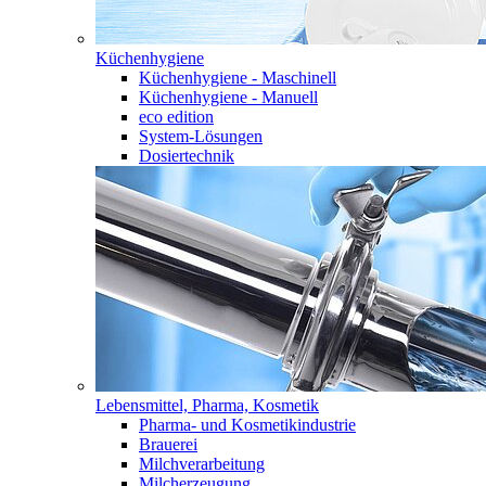
Küchenhygiene
Küchenhygiene - Maschinell
Küchenhygiene - Manuell
eco edition
System-Lösungen
Dosiertechnik
Lebensmittel, Pharma, Kosmetik
Pharma- und Kosmetikindustrie
Brauerei
Milchverarbeitung
Milcherzeugung