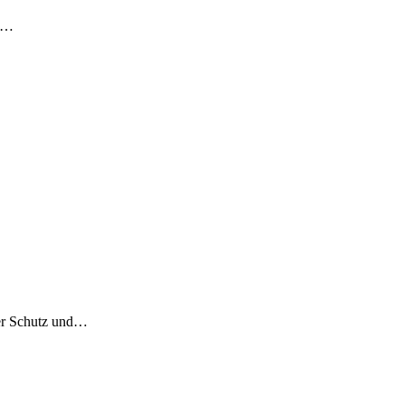
te…
der Schutz und…