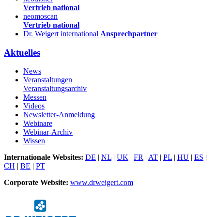
Vertrieb national
neomoscan
Vertrieb national
Dr. Weigert international
Ansprechpartner
Aktuelles
News
Veranstaltungen
Veranstaltungsarchiv
Messen
Videos
Newsletter-Anmeldung
Webinare
Webinar-Archiv
Wissen
Internationale Websites:
DE
|
NL
|
UK
|
FR
|
AT
|
PL
|
HU
|
ES
|
CH
|
BE
|
PT
Corporate Website:
www.drweigert.com