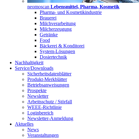
neomoscan
Lebensmittel, Pharma, Kosmetik
Pharma- und Kosmetikindustrie
Brauerei
Milchverarbeitung
Milcherzeugung
Getränke
Food
Bäckerei & Konditorei
System-Lösungen
Dosiertechnik
Nachhaltigkeit
Service/Downloads
Sicherheitsdatenblätter
Produkt-Merkblätter
Betriebsanweisungen
Prospekte
Newsletter
Arbeitsschutz / Störfall
WEEE-Richtlinie
Loginbereich
Newsletter-Anmeldung
Aktuelles
News
Veranstaltungen