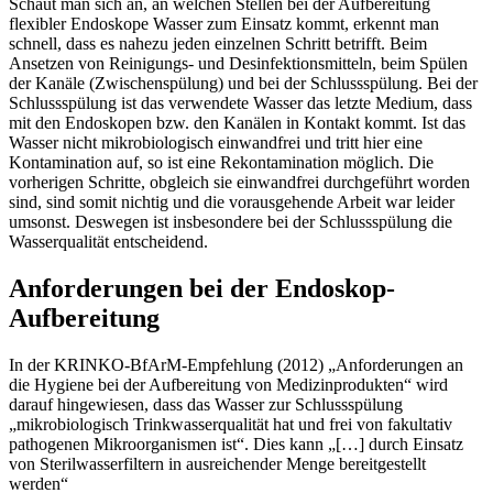
Schaut man sich an, an welchen Stellen bei der Aufbereitung
flexibler Endoskope Wasser zum Einsatz kommt, erkennt man
schnell, dass es nahezu jeden einzelnen Schritt betrifft. Beim
Ansetzen von Reinigungs- und Desinfektionsmitteln, beim Spülen
der Kanäle (Zwischenspülung) und bei der Schlussspülung. Bei der
Schlussspülung ist das verwendete Wasser das letzte Medium, dass
mit den Endoskopen bzw. den Kanälen in Kontakt kommt. Ist das
Wasser nicht mikrobiologisch einwandfrei und tritt hier eine
Kontamination auf, so ist eine Rekontamination möglich. Die
vorherigen Schritte, obgleich sie einwandfrei durchgeführt worden
sind, sind somit nichtig und die vorausgehende Arbeit war leider
umsonst. Deswegen ist insbesondere bei der Schlussspülung die
Wasserqualität entscheidend.
Anforderungen bei der Endoskop-
Aufbereitung
In der KRINKO-BfArM-Empfehlung (2012) „Anforderungen an
die Hygiene bei der Aufbereitung von Medizinprodukten“ wird
darauf hingewiesen, dass das Wasser zur Schlussspülung
„mikrobiologisch Trinkwasserqualität hat und frei von fakultativ
pathogenen Mikroorganismen ist“. Dies kann „[…] durch Einsatz
von Sterilwasserfiltern in ausreichender Menge bereitgestellt
werden“