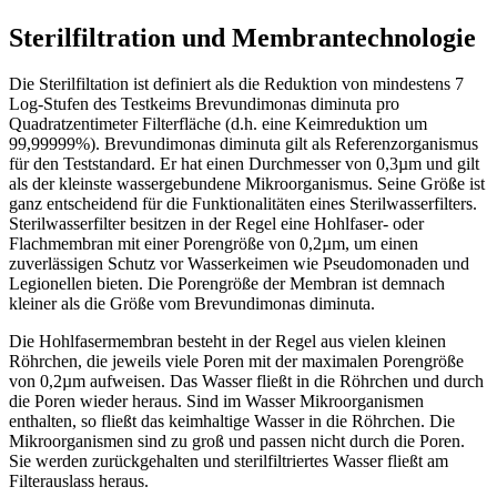
Sterilfiltration und Membrantechnologie
Die Sterilfiltation ist definiert als die Reduktion von mindestens 7
Log-Stufen des Testkeims Brevundimonas diminuta pro
Quadratzentimeter Filterfläche (d.h. eine Keimreduktion um
99,99999%). Brevundimonas diminuta gilt als Referenzorganismus
für den Teststandard. Er hat einen Durchmesser von 0,3µm und gilt
als der kleinste wassergebundene Mikroorganismus. Seine Größe ist
ganz entscheidend für die Funktionalitäten eines Sterilwasserfilters.
Sterilwasserfilter besitzen in der Regel eine Hohlfaser- oder
Flachmembran mit einer Porengröße von 0,2µm, um einen
zuverlässigen Schutz vor Wasserkeimen wie Pseudomonaden und
Legionellen bieten. Die Porengröße der Membran ist demnach
kleiner als die Größe vom Brevundimonas diminuta.
Die Hohlfasermembran besteht in der Regel aus vielen kleinen
Röhrchen, die jeweils viele Poren mit der maximalen Porengröße
von 0,2µm aufweisen. Das Wasser fließt in die Röhrchen und durch
die Poren wieder heraus. Sind im Wasser Mikroorganismen
enthalten, so fließt das keimhaltige Wasser in die Röhrchen. Die
Mikroorganismen sind zu groß und passen nicht durch die Poren.
Sie werden zurückgehalten und sterilfiltriertes Wasser fließt am
Filterauslass heraus.