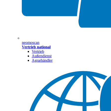
neomoscan
Vertrieb national
Vertrieb
Außendienst
Agrarhändler