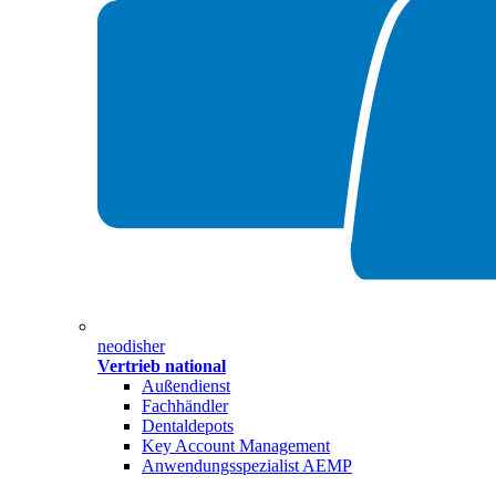
neodisher
Vertrieb national
Außendienst
Fachhändler
Dentaldepots
Key Account Management
Anwendungsspezialist AEMP