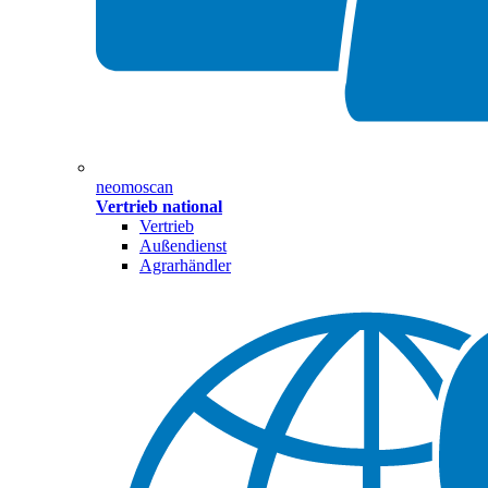
neomoscan
Vertrieb national
Vertrieb
Außendienst
Agrarhändler