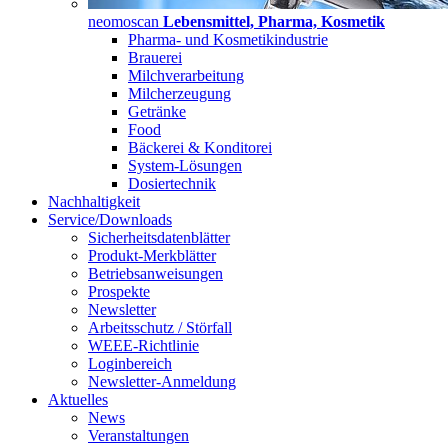
neomoscan
Lebensmittel, Pharma, Kosmetik
Pharma- und Kosmetikindustrie
Brauerei
Milchverarbeitung
Milcherzeugung
Getränke
Food
Bäckerei & Konditorei
System-Lösungen
Dosiertechnik
Nachhaltigkeit
Service/Downloads
Sicherheitsdatenblätter
Produkt-Merkblätter
Betriebsanweisungen
Prospekte
Newsletter
Arbeitsschutz / Störfall
WEEE-Richtlinie
Loginbereich
Newsletter-Anmeldung
Aktuelles
News
Veranstaltungen