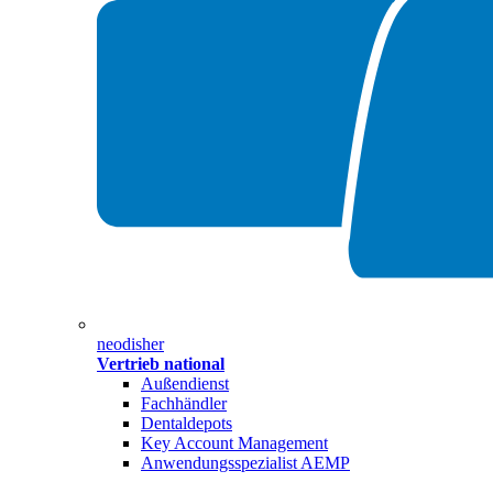
neodisher
Vertrieb national
Außendienst
Fachhändler
Dentaldepots
Key Account Management
Anwendungsspezialist AEMP