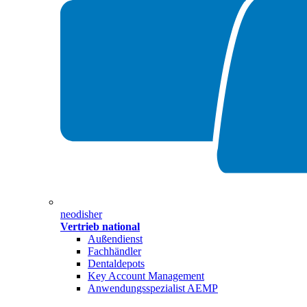
neodisher
Vertrieb national
Außendienst
Fachhändler
Dentaldepots
Key Account Management
Anwendungsspezialist AEMP