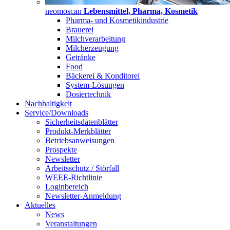
neomoscan
Lebensmittel, Pharma, Kosmetik
Pharma- und Kosmetikindustrie
Brauerei
Milchverarbeitung
Milcherzeugung
Getränke
Food
Bäckerei & Konditorei
System-Lösungen
Dosiertechnik
Nachhaltigkeit
Service/Downloads
Sicherheitsdatenblätter
Produkt-Merkblätter
Betriebsanweisungen
Prospekte
Newsletter
Arbeitsschutz / Störfall
WEEE-Richtlinie
Loginbereich
Newsletter-Anmeldung
Aktuelles
News
Veranstaltungen