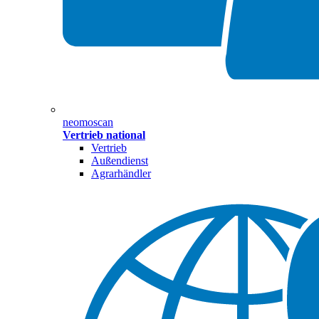
neomoscan
Vertrieb national
Vertrieb
Außendienst
Agrarhändler