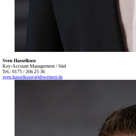
Sven Hasselkuss
Key-Account Management / Süd
Tel.: 0175 / 266 25 36
sven.hasselkuss(at)drweigert.de