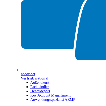
neodisher
Vertrieb national
Außendienst
Fachhändler
Dentaldepots
Key Account Management
Anwendungsspezialist AEMP