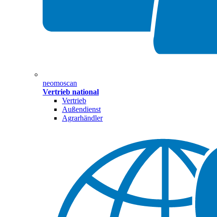
neomoscan
Vertrieb national
Vertrieb
Außendienst
Agrarhändler