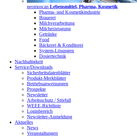
neomoscan
Lebensmittel, Pharma, Kosmetik
Pharma- und Kosmetikindustrie
Brauerei
Milchverarbeitung
Milcherzeugung
Getränke
Food
Bäckerei & Konditorei
System-Lösungen
Dosiertechnik
Nachhaltigkeit
Service/Downloads
Sicherheitsdatenblätter
Produkt-Merkblätter
Betriebsanweisungen
Prospekte
Newsletter
Arbeitsschutz / Störfall
WEEE-Richtlinie
Loginbereich
Newsletter-Anmeldung
Aktuelles
News
Veranstaltungen