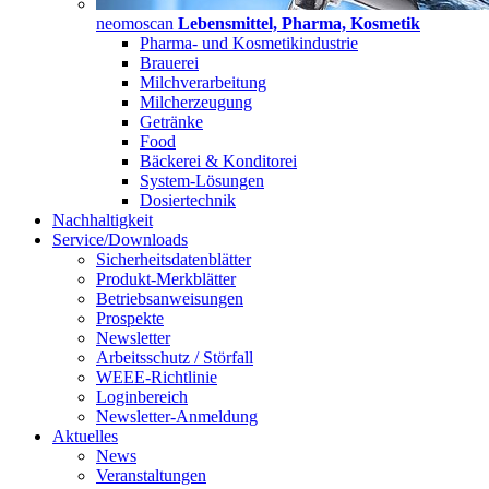
neomoscan
Lebensmittel, Pharma, Kosmetik
Pharma- und Kosmetikindustrie
Brauerei
Milchverarbeitung
Milcherzeugung
Getränke
Food
Bäckerei & Konditorei
System-Lösungen
Dosiertechnik
Nachhaltigkeit
Service/Downloads
Sicherheitsdatenblätter
Produkt-Merkblätter
Betriebsanweisungen
Prospekte
Newsletter
Arbeitsschutz / Störfall
WEEE-Richtlinie
Loginbereich
Newsletter-Anmeldung
Aktuelles
News
Veranstaltungen