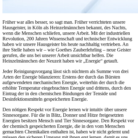
Früher war alles besser, so sagt man. Früher verrichteten unsere
Hausgeister, in Köln als Heinzelmännchen bekannt, des Nachts,
wenn die Menschen schliefen, unsere Arbeit. Mit der industriellen
Revolution, 200 Jahren Wissenschaft und technischer Entwicklung
haben wir unsere Hausgeister bis heute nachhaltig vertrieben. An
ihre Stelle haben wir – wie Goethes Zauberlehrling – neue Geister
gerufen, die uns bei unserer Arbeit unsichtbar helfen. Die
Heinzelmännchen der Neuzeit haben wir „Energie“ getauft.
Jeder Reinigungsvorgang lässt sich nüchtern als Summe von drei
Arten der Energie bilanzieren: Erstens der durch das Bürsten
aufgewendeten mechanischen Energie, weiterhin der durch die
erhöhte Temperatur eingebrachten Energie und drittens, durch den
Eintrag der in den chemischen Bindungen der Tenside und
Desinfektionsmitteln gespeicherten Energie.
Den nötigen Respekt vor Energie lernen wir intuitiv über unsere
Sinnesorgane. Für die in Blitz, Donner und Hitze freigesetzten
Energien besitzen Mensch und Tier Sinnesorgane. Den Respekt vor
der chemisch gespeicherten Energie, die in den vom Menschen
gemachten Chemikalien enthalten ist, haben wir nicht gelernt und
müssen den sicheren Umgang mit ihnen erst lernen, damit es uns