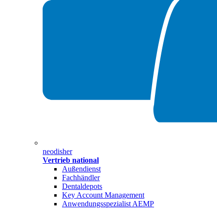
neodisher
Vertrieb national
Außendienst
Fachhändler
Dentaldepots
Key Account Management
Anwendungsspezialist AEMP