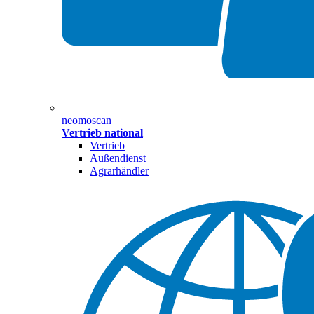
neomoscan
Vertrieb national
Vertrieb
Außendienst
Agrarhändler