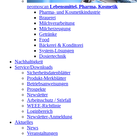
neomoscan
Lebensmittel, Pharma, Kosmetik
Pharma- und Kosmetikindustrie
Brauerei
Milchverarbeitung
Milcherzeugung
Getränke
Food
Bäckerei & Konditorei
System-Lösungen
Dosiertechnik
Nachhaltigkeit
Service/Downloads
Sicherheitsdatenblätter
Produkt-Merkblätter
Betriebsanweisungen
Prospekte
Newsletter
Arbeitsschutz / Störfall
WEEE-Richtlinie
Loginbereich
Newsletter-Anmeldung
Aktuelles
News
Veranstaltungen