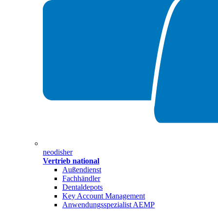
neodisher
Vertrieb national
Außendienst
Fachhändler
Dentaldepots
Key Account Management
Anwendungsspezialist AEMP