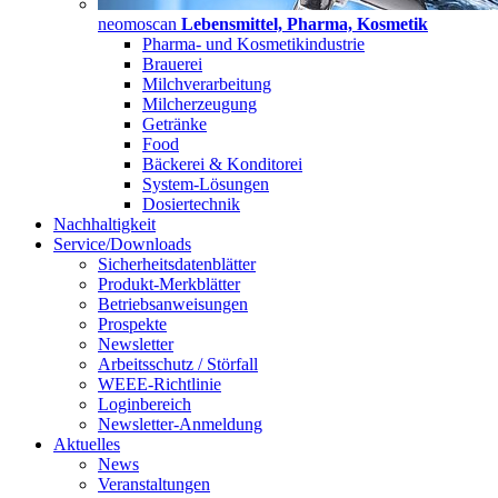
neomoscan
Lebensmittel, Pharma, Kosmetik
Pharma- und Kosmetikindustrie
Brauerei
Milchverarbeitung
Milcherzeugung
Getränke
Food
Bäckerei & Konditorei
System-Lösungen
Dosiertechnik
Nachhaltigkeit
Service/Downloads
Sicherheitsdatenblätter
Produkt-Merkblätter
Betriebsanweisungen
Prospekte
Newsletter
Arbeitsschutz / Störfall
WEEE-Richtlinie
Loginbereich
Newsletter-Anmeldung
Aktuelles
News
Veranstaltungen