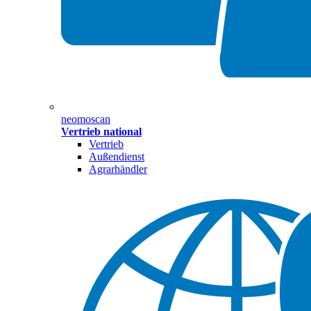
neomoscan
Vertrieb national
Vertrieb
Außendienst
Agrarhändler