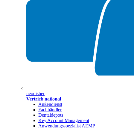
neodisher
Vertrieb national
Außendienst
Fachhändler
Dentaldepots
Key Account Management
Anwendungsspezialist AEMP