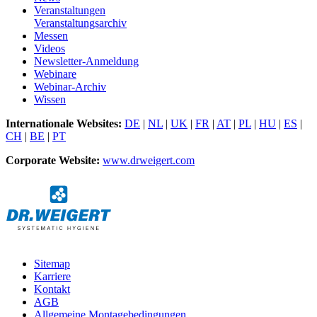
Veranstaltungen
Veranstaltungsarchiv
Messen
Videos
Newsletter-Anmeldung
Webinare
Webinar-Archiv
Wissen
Internationale Websites:
DE
|
NL
|
UK
|
FR
|
AT
|
PL
|
HU
|
ES
|
CH
|
BE
|
PT
Corporate Website:
www.drweigert.com
Sitemap
Karriere
Kontakt
AGB
Allgemeine Montagebedingungen