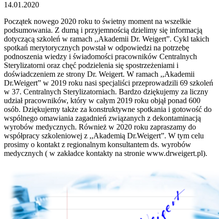
14.01.2020
Początek nowego 2020 roku to świetny moment na wszelkie
podsumowania. Z dumą i przyjemnością dzielimy się informacją
dotyczącą szkoleń w ramach ,,Akademii Dr. Weigert”. Cykl takich
spotkań merytorycznych powstał w odpowiedzi na potrzebę
podnoszenia wiedzy i świadomości pracowników Centralnych
Sterylizatorni oraz chęć podzielenia się spostrzeżeniami i
doświadczeniem ze strony Dr. Weigert. W ramach ,,Akademii
Dr.Weigert” w 2019 roku nasi specjaliści przeprowadzili 69 szkoleń
w 37. Centralnych Sterylizatorniach. Bardzo dziękujemy za liczny
udział pracowników, który w całym 2019 roku objął ponad 600
osób. Dziękujemy także za konstruktywne spotkania i gotowość do
wspólnego omawiania zagadnień związanych z dekontaminacją
wyrobów medycznych. Również w 2020 roku zapraszamy do
współpracy szkoleniowej z ,,Akademią Dr.Weigert”. W tym celu
prosimy o kontakt z regionalnym konsultantem ds. wyrobów
medycznych ( w zakładce kontakty na stronie www.drweigert.pl).