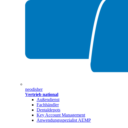
neodisher
Vertrieb national
Außendienst
Fachhändler
Dentaldepots
Key Account Management
Anwendungsspezialist AEMP