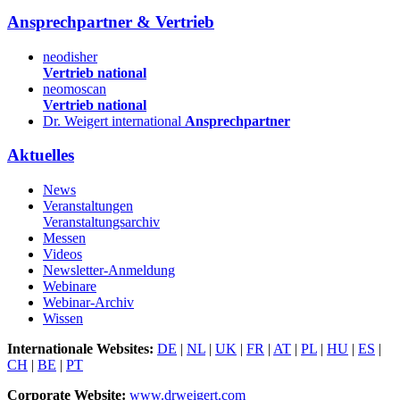
Ansprechpartner & Vertrieb
neodisher
Vertrieb national
neomoscan
Vertrieb national
Dr. Weigert international
Ansprechpartner
Aktuelles
News
Veranstaltungen
Veranstaltungsarchiv
Messen
Videos
Newsletter-Anmeldung
Webinare
Webinar-Archiv
Wissen
Internationale Websites:
DE
|
NL
|
UK
|
FR
|
AT
|
PL
|
HU
|
ES
|
CH
|
BE
|
PT
Corporate Website:
www.drweigert.com