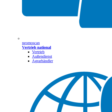
neomoscan
Vertrieb national
Vertrieb
Außendienst
Agrarhändler