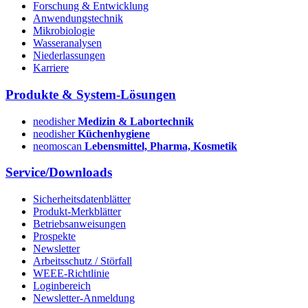
Forschung & Entwicklung
Anwendungstechnik
Mikrobiologie
Wasseranalysen
Niederlassungen
Karriere
Produkte & System-Lösungen
neodisher
Medizin & Labortechnik
neodisher
Küchenhygiene
neomoscan
Lebensmittel, Pharma, Kosmetik
Service/Downloads
Sicherheitsdatenblätter
Produkt-Merkblätter
Betriebsanweisungen
Prospekte
Newsletter
Arbeitsschutz / Störfall
WEEE-Richtlinie
Loginbereich
Newsletter-Anmeldung