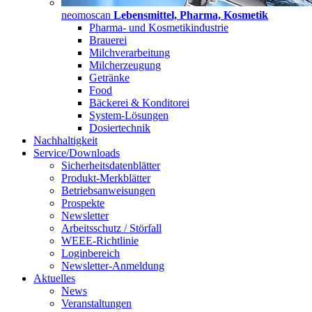
neomoscan
Lebensmittel, Pharma, Kosmetik
Pharma- und Kosmetikindustrie
Brauerei
Milchverarbeitung
Milcherzeugung
Getränke
Food
Bäckerei & Konditorei
System-Lösungen
Dosiertechnik
Nachhaltigkeit
Service/Downloads
Sicherheitsdatenblätter
Produkt-Merkblätter
Betriebsanweisungen
Prospekte
Newsletter
Arbeitsschutz / Störfall
WEEE-Richtlinie
Loginbereich
Newsletter-Anmeldung
Aktuelles
News
Veranstaltungen