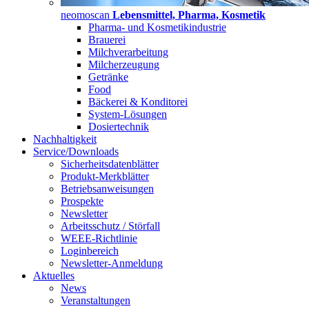
neomoscan
Lebensmittel, Pharma, Kosmetik
Pharma- und Kosmetikindustrie
Brauerei
Milchverarbeitung
Milcherzeugung
Getränke
Food
Bäckerei & Konditorei
System-Lösungen
Dosiertechnik
Nachhaltigkeit
Service/Downloads
Sicherheitsdatenblätter
Produkt-Merkblätter
Betriebsanweisungen
Prospekte
Newsletter
Arbeitsschutz / Störfall
WEEE-Richtlinie
Loginbereich
Newsletter-Anmeldung
Aktuelles
News
Veranstaltungen