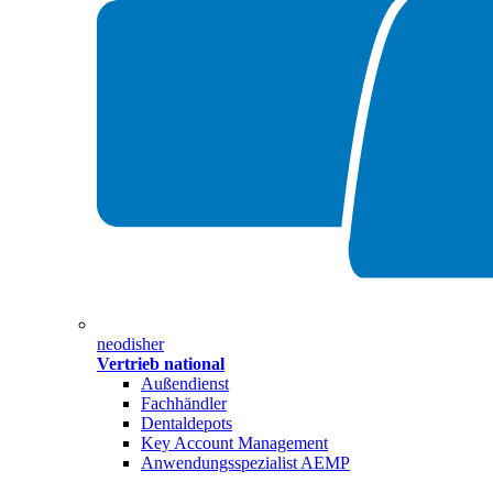
neodisher
Vertrieb national
Außendienst
Fachhändler
Dentaldepots
Key Account Management
Anwendungsspezialist AEMP