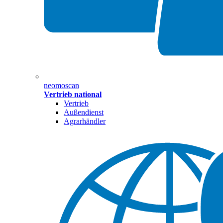
neomoscan
Vertrieb national
Vertrieb
Außendienst
Agrarhändler