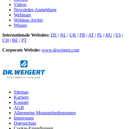
Videos
Newsletter-Anmeldung
Webinare
Webinar-Archiv
Wissen
Internationale Websites:
DE
|
NL
|
UK
|
FR
|
AT
|
PL
|
HU
|
ES
|
CH
|
BE
|
PT
Corporate Website:
www.drweigert.com
Sitemap
Karriere
Kontakt
AGB
Allgemeine Montagebedingungen
Impressum
Datenschutz
Cookie-Einstellungen